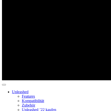
Unleashed
Features
Kompatibilität
Zubehör
Unleashed ’22 kaufen