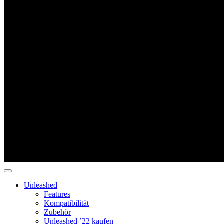
Unleashed
Features
Kompatibilität
Zubehör
Unleashed ’22 kaufen