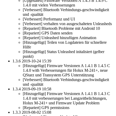
[Upgedated] Firmware Versionen A 1.4.3 B 1.4.9 C
1.4.0 mit vielen Verbesserungen
[Verbessert] Bluetooth Verbindungs-geschwindigkeit
und -qualität
[Verbessert] Performanz und UI
[Verbessert] verhalten von ausgeschalteten Unleasheds
[Repariert] Bluetooth Probleme mit Android 10
[Repariert] GPS Daten senden
[Repariert] Unleashed hinzufügen Animation
[Hinzugefügt] Teilen von Logdateien für schnellere
Hilfe
[Hinzugefügt] Status Unleashed initalisiert (gelber
punkt)
1.3.6 2019-10-24 15:39
[Hinzugefügt] Firmware Versionen A 1.4.1 B 1.4.5 C
1.4.0 with Verbesserungen für Holux M-241+, neue
QStarz und Transystem GPS Unterstützung
[Verbessert] Bluetooth Verbindungs-geschwindigkeit
und -qualität
1.3.4 2019-09-19 10:58
[Hinzugefügt] Firmware Versionen A 1.4.1 B 1.4.3 C
1.4.0 mit verbesserungen bei Langzeitbelichtungen,
Holux M-241+ und Firmware Update Problem
[Repariert] GPS permissions
1.3.3 2019-08-02 15:08