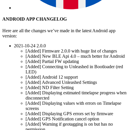
ANDROID APP CHANGELOG
Here are all the changes we’ve made in the latest Android app
version:
2021-10-24 2.0.0
[Added] Firmware 2.0.0 with huge list of changes
[Added] New BLE Api 4.0 – much better for Android
[Added] Partial FW updating
[Added] Connecting to Unleashed in Bootloader (red
LED)
[Added] Android 12 support
[Added] Advanced Unleashed Settings
[Added] ND Filter Setting
[Added] Displaying estimated timelapse progress when
disconnected
[Added] Displaying values with errors on Timelapse
screens
[Added] Displaying GPS errors set by firmware
[Added] GPS Notification cancel option
[Added] Warning if geotagging is on but has no
permission