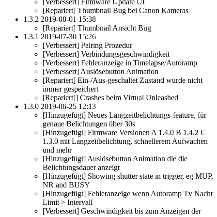
[Verbessert] Firmware Update UI
[Repariert] Thumbnail Bug bei Canon Kameras
1.3.2 2019-08-01 15:38
[Repariert] Thumbnail Ansicht Bug
1.3.1 2019-07-30 15:26
[Verbessert] Pairing Prozedur
[Verbessert] Verbindungsgeschwindigkeit
[Verbessert] Fehleranzeige in Timelapse/Autoramp
[Verbessert] Auslösebutton Animation
[Repariert] Ein-/Aus-geschaltet Zustand wurde nicht
immer gespeichert
[Repariert]] Crashes beim Virtual Unleashed
1.3.0 2019-06-25 12:13
[Hinzugefügt] Neues Langzeitbelichtungs-feature, für
genaue Belichtungen über 30s
[Hinzugefügt] Firmware Versionen A 1.4.0 B 1.4.2 C
1.3.0 mit Langzeitbelichtung, schnellerem Aufwachen
und mehr
[Hinzugefügt] Auslösebutton Animation die die
Belichtungsdauer anzeigt
[Hinzugefügt] Showing shutter state in trigger, eg MUP,
NR and BUSY
[Hinzugefügt] Fehleranzeige wenn Autoramp Tv Nacht
Limit > Intervall
[Verbessert] Geschwindigkeit bis zum Anzeigen der