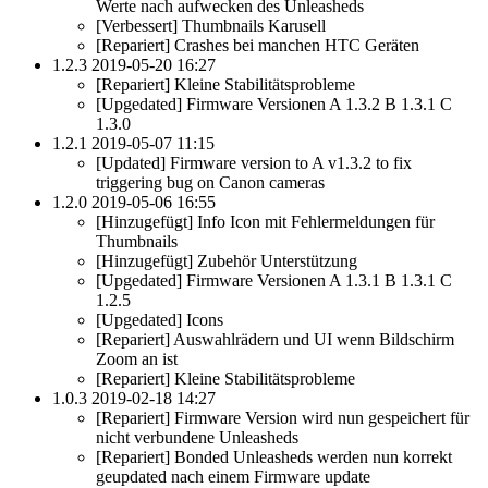
Werte nach aufwecken des Unleasheds
[Verbessert] Thumbnails Karusell
[Repariert] Crashes bei manchen HTC Geräten
1.2.3 2019-05-20 16:27
[Repariert] Kleine Stabilitätsprobleme
[Upgedated] Firmware Versionen A 1.3.2 B 1.3.1 C
1.3.0
1.2.1 2019-05-07 11:15
[Updated] Firmware version to A v1.3.2 to fix
triggering bug on Canon cameras
1.2.0 2019-05-06 16:55
[Hinzugefügt] Info Icon mit Fehlermeldungen für
Thumbnails
[Hinzugefügt] Zubehör Unterstützung
[Upgedated] Firmware Versionen A 1.3.1 B 1.3.1 C
1.2.5
[Upgedated] Icons
[Repariert] Auswahlrädern und UI wenn Bildschirm
Zoom an ist
[Repariert] Kleine Stabilitätsprobleme
1.0.3 2019-02-18 14:27
[Repariert] Firmware Version wird nun gespeichert für
nicht verbundene Unleasheds
[Repariert] Bonded Unleasheds werden nun korrekt
geupdated nach einem Firmware update