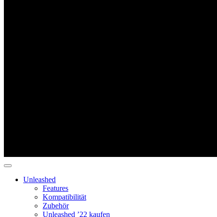
Unleashed
Features
Kompatibilität
Zubehör
Unleashed ’22 kaufen