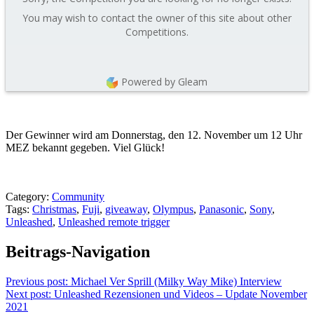
You may wish to contact the owner of this site about other
Competitions.
Powered by Gleam
Der Gewinner wird am Donnerstag, den 12. November um 12 Uhr
MEZ bekannt gegeben. Viel Glück!
Category:
Community
Tags:
Christmas
,
Fuji
,
giveaway
,
Olympus
,
Panasonic
,
Sony
,
Unleashed
,
Unleashed remote trigger
Beitrags-Navigation
Previous post:
Michael Ver Sprill (Milky Way Mike) Interview
Next post:
Unleashed Rezensionen und Videos – Update November
2021