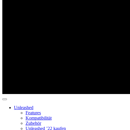
Unleashed
Features
Kompatibilität
Zubehör
Unleashed ’22 kaufen