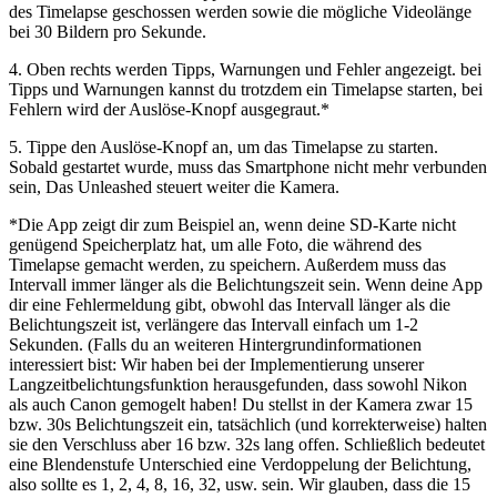
des Timelapse geschossen werden sowie die mögliche Videolänge
bei 30 Bildern pro Sekunde.
4. Oben rechts werden Tipps, Warnungen und Fehler angezeigt. bei
Tipps und Warnungen kannst du trotzdem ein Timelapse starten, bei
Fehlern wird der Auslöse-Knopf ausgegraut.*
5. Tippe den Auslöse-Knopf an, um das Timelapse zu starten.
Sobald gestartet wurde, muss das Smartphone nicht mehr verbunden
sein, Das Unleashed steuert weiter die Kamera.
*Die App zeigt dir zum Beispiel an, wenn deine SD-Karte nicht
genügend Speicherplatz hat, um alle Foto, die während des
Timelapse gemacht werden, zu speichern. Außerdem muss das
Intervall immer länger als die Belichtungszeit sein. Wenn deine App
dir eine Fehlermeldung gibt, obwohl das Intervall länger als die
Belichtungszeit ist, verlängere das Intervall einfach um 1-2
Sekunden. (Falls du an weiteren Hintergrundinformationen
interessiert bist: Wir haben bei der Implementierung unserer
Langzeitbelichtungsfunktion herausgefunden, dass sowohl Nikon
als auch Canon gemogelt haben! Du stellst in der Kamera zwar 15
bzw. 30s Belichtungszeit ein, tatsächlich (und korrekterweise) halten
sie den Verschluss aber 16 bzw. 32s lang offen. Schließlich bedeutet
eine Blendenstufe Unterschied eine Verdoppelung der Belichtung,
also sollte es 1, 2, 4, 8, 16, 32, usw. sein. Wir glauben, dass die 15