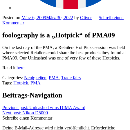
Posted on
März 6, 2009
März 30, 2022
by
Oliver
—
Schreib einen
Kommentar
foolography is a „Hotpick“ of PMA09
On the last day of the PMA, a Retailers Hot Picks session was held
where selected Retailers could share the best products they found at
PMA09. Our Unleashed was one of very few of these Hotpicks.
Read it
here
Categories:
Neuigkeiten
,
PMA
,
Trade fairs
Tags:
Hotpick
,
PMA
Beitrags-Navigation
Previous post:
Unleashed wins DIMA Award
Next post:
Nikon D5000
Schreibe einen Kommentar
Deine E-Mail-Adresse wird nicht veröffentlicht.
Erforderliche