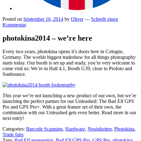
Posted on
September 16, 2014
by
Oliver
—
Schreib einen
Kommentar
photokina2014 – we’re here
Every two years, photokina opens it’s doors here in Cologne,
Germany. The worlds biggest tradeshow for all things photography
starts today. Our booth is set up and ready, you’re very welcome to
come visit us: We’re in Hall 4.1, Booth G39, close to Profoto and
Sunbounce.
This year we’re not launching a new product of our own, but we’re
launching the perfect partner for our Unleashed: The Bad Elf GPS
Pro and GPS Pro+. With a great feature set of their own, the
combination with our Unleashed gets even better. Read more in our
next entry!
Categories:
Barcode Scanning
,
Hardware
,
Neuigkeiten
,
Photokina
,
Trade fairs
Tags:
Bad Elf geotagging
,
Bad Elf GPS Pro
,
GPS Pro
,
photokina