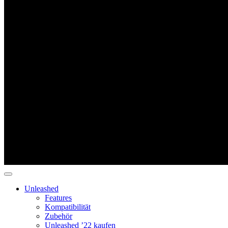
Unleashed
Features
Kompatibilität
Zubehör
Unleashed ’22 kaufen