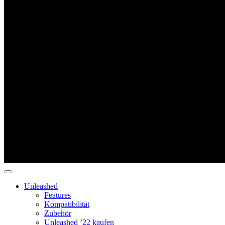
Unleashed
Features
Kompatibilität
Zubehör
Unleashed ’22 kaufen