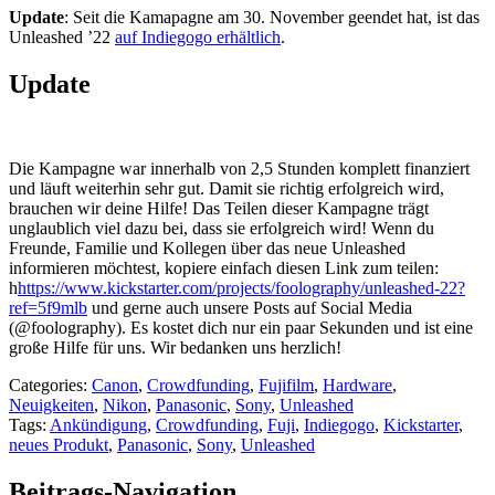
Update
: Seit die Kamapagne am 30. November geendet hat, ist das
Unleashed ’22
auf Indiegogo erhältlich
.
Update
Die Kampagne war innerhalb von 2,5 Stunden komplett finanziert
und läuft weiterhin sehr gut. Damit sie richtig erfolgreich wird,
brauchen wir deine Hilfe! Das Teilen dieser Kampagne trägt
unglaublich viel dazu bei, dass sie erfolgreich wird! Wenn du
Freunde, Familie und Kollegen über das neue Unleashed
informieren möchtest, kopiere einfach diesen Link zum teilen:
h
https://www.kickstarter.com/projects/foolography/unleashed-22?
ref=5f9mlb
und gerne auch unsere Posts auf Social Media
(@foolography). Es kostet dich nur ein paar Sekunden und ist eine
große Hilfe für uns. Wir bedanken uns herzlich!
Categories:
Canon
,
Crowdfunding
,
Fujifilm
,
Hardware
,
Neuigkeiten
,
Nikon
,
Panasonic
,
Sony
,
Unleashed
Tags:
Ankündigung
,
Crowdfunding
,
Fuji
,
Indiegogo
,
Kickstarter
,
neues Produkt
,
Panasonic
,
Sony
,
Unleashed
Beitrags-Navigation