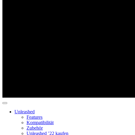
Unleashed
Features
Kompatibilität
Zubehör
Unleashed ’22 kaufen