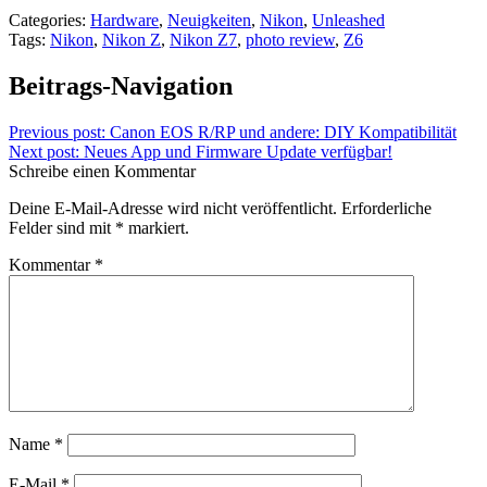
Categories:
Hardware
,
Neuigkeiten
,
Nikon
,
Unleashed
Tags:
Nikon
,
Nikon Z
,
Nikon Z7
,
photo review
,
Z6
Beitrags-Navigation
Previous post:
Canon EOS R/RP und andere: DIY Kompatibilität
Next post:
Neues App und Firmware Update verfügbar!
Schreibe einen Kommentar
Deine E-Mail-Adresse wird nicht veröffentlicht.
Erforderliche
Felder sind mit
*
markiert.
Kommentar
*
Name
*
E-Mail
*