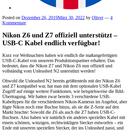
Posted on
Dezember 26, 2019
März 30, 2022
by
Oliver
—
4
Kommentare
Nikon Z6 und Z7 offiziell unterstützt –
USB-C Kabel endlich verfügbar!
Kurz vor Weihnachten haben wir endlich die maßangefertigten
USB-C-Kabel von unserem Produktionspartner erhalten: Das
bedeutet, dass die Nikon Z7 und Nikon Z6 nun offiziell und
vollständig vom Unleashed N2 unterstützt werden!
Obwohl die Unleashed N2 bereits größtenteils mit der Nikon Z6
und Z7 kompatibel war, hat man mit dem optionalen USB-Kabel
Zugriff auf einige weitere Funktionen, wie beispielsweise die Bild-
Übertragung. Wir hatten zwar bereits 3 verschiedene USB-
Kabeltypen für die verschiedenen Nikon-Kameras im Angebot, aber
fügte Nikon noch eine Buchse hinzu, als sie die Z-Serie auf den
Markt brachte: Sowohl die Z6 als auch die Z7 haben USB-C-
Buchsen. Also haben wir natürlich ein anderes spezielles Kabel mit
einem schönen, winzigen, rechtwinkligen Stecker entworfen – ein
Ende mit unserem speziellen Stecker, der ins Unleashed passt, und