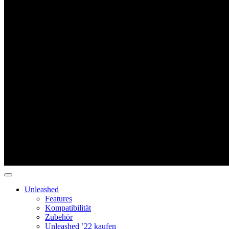
Unleashed
Features
Kompatibilität
Zubehör
Unleashed ’22 kaufen