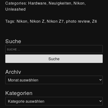
Categories:
Hardware
,
Neuigkeiten
,
Nikon
,
Unleashed
Presse
Kontakt | Impressum
Tags:
Nikon
,
Nikon Z
,
Nikon Z7
,
photo review
,
Z6
Versand & Rückerstattung
Suche
Abonniere unseren Newsletter
Suche nach:
Abonnieren
Archiv
Archiv
Cookie Einstellungen
Kategorien
AGB
Datenschutzerklärung
Kategorien