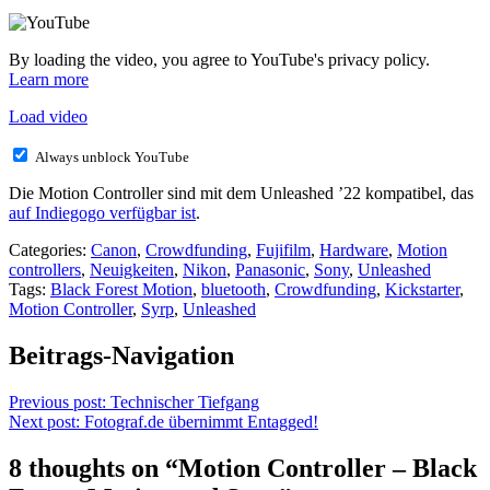
By loading the video, you agree to YouTube's privacy policy.
Learn more
Load video
Always unblock YouTube
Die Motion Controller sind mit dem Unleashed ’22 kompatibel, das
auf Indiegogo verfügbar ist
.
Categories:
Canon
,
Crowdfunding
,
Fujifilm
,
Hardware
,
Motion
controllers
,
Neuigkeiten
,
Nikon
,
Panasonic
,
Sony
,
Unleashed
Tags:
Black Forest Motion
,
bluetooth
,
Crowdfunding
,
Kickstarter
,
Motion Controller
,
Syrp
,
Unleashed
Beitrags-Navigation
Previous post:
Technischer Tiefgang
Next post:
Fotograf.de übernimmt Entagged!
8 thoughts on “
Motion Controller – Black