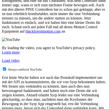
konfigurierst, und eine für das Unleashed, was dem Controller dann
immer sagt, wann er sich zum nächsten Frame bewegen soll. Auch
mit den älteren PINE Controllern hat es schon gut geklappt, aber es
ist nun erheblich komfortabler, nicht immer die eine Verbindung
trennen zu müssen, um die andere starten zu können. Jetzt
funktioniert es einfach, und wir haben hier eine kleine Demo für
euch. Schaut euch auf jeden Fall mal all deren Motion Control
Equipment auf
blackforestmotion.com
an
By loading the video, you agree to YouTube's privacy policy.
Learn more
Load video
Always unblock YouTube
Erst letzte Woche haben wir auch das Protokoll implementiert um
mit der API zu kommunizieren, die wir von Syrp bekommen haben.
Wir freuen uns verkünden zu können, dass auch dies nun
hervorragend funktioniert, und haben noch eine Demo die wir
zeigen können. Aktuell erlaubt Syrp leider nur eine Verbindung
gleichzeitig, so dass man, nachdem man die Keyframes der
Bewegung in der Syrp App eingestellt hat, erst die Verbindung
trennen muss, bevor sich das Unleashed dann verbinden kann. Wir