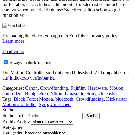
hoffen aber, das sich dies bald ändert. Trotzdem ist es einfach so
cool zu sehen, wie die drahtlose Synchronisation schon so gut
funktioniert.
By loading the video, you agree to YouTube's privacy policy.
Learn more
Load video
Always unblock YouTube
Die Motion Controller sind mit dem Unleashed ’22 kompatibel, das
auf Indiegogo verfügbar ist
.
Categories:
Canon
,
Crowdfunding
,
Fujifilm
,
Hardware
,
Motion
controllers
,
Neuigkeiten
,
Nikon
,
Panasonic
,
Sony
,
Unleashed
Tags:
Black Forest Motion
,
bluetooth
,
Crowdfunding
,
Kickstarter
,
Motion Controller
,
Syrp
,
Unleashed
Suche
Suche nach:
Archiv
Archiv
Kategorien
Kategorien