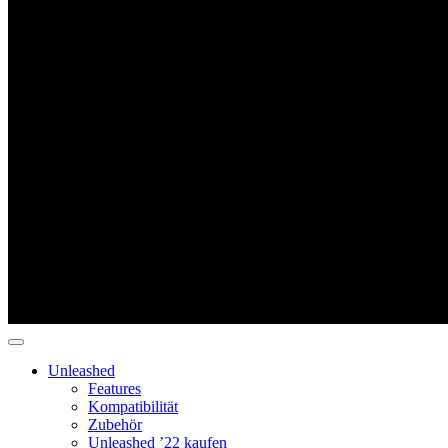
Unleashed
Features
Kompatibilität
Zubehör
Unleashed ’22 kaufen