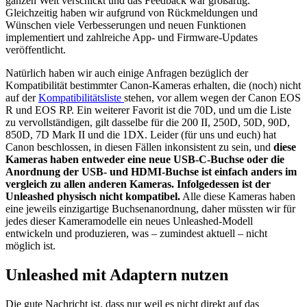
ganzen Welt verschickt und das Feedback war großartig.
Gleichzeitig haben wir aufgrund von Rückmeldungen und
Wünschen viele Verbesserungen und neuen Funktionen
implementiert und zahlreiche App- und Firmware-Updates
veröffentlicht.
Natürlich haben wir auch einige Anfragen bezüglich der
Kompatibilität bestimmter Canon-Kameras erhalten, die (noch) nicht
auf der
Kompatibilitätsliste
stehen, vor allem wegen der Canon EOS
R und EOS RP. Ein weiterer Favorit ist die 70D, und um die Liste
zu vervollständigen, gilt dasselbe für die 200 II, 250D, 50D, 90D,
850D, 7D Mark II und die 1DX. Leider (für uns und euch) hat
Canon beschlossen, in diesen Fällen inkonsistent zu sein, und
diese
Kameras haben entweder eine neue USB-C-Buchse oder die
Anordnung der USB- und HDMI-Buchse ist einfach anders im
vergleich zu allen anderen Kameras. Infolgedessen ist der
Unleashed physisch nicht kompatibel.
Alle diese Kameras haben
eine jeweils einzigartige Buchsenanordnung, daher müssten wir für
jedes dieser Kameramodelle ein neues Unleashed-Modell
entwickeln und produzieren, was – zumindest aktuell – nicht
möglich ist.
Unleashed mit Adaptern nutzen
Die gute Nachricht ist, dass nur weil es nicht direkt auf das