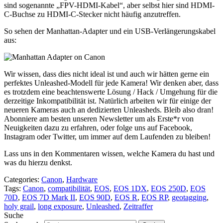
sind sogenannte „FPV-HDMI-Kabel“, aber selbst hier sind HDMI-
C-Buchse zu HDMI-C-Stecker nicht häufig anzutreffen.
So sehen der Manhattan-Adapter und ein USB-Verlängerungskabel
aus:
Wir wissen, dass dies nicht ideal ist und auch wir hätten gerne ein
perfektes Unleashed-Modell für jede Kamera! Wir denken aber, dass
es trotzdem eine beachtenswerte Lösung / Hack / Umgehung für die
derzeitige Inkompatibilität ist. Natürlich arbeiten wir für einige der
neueren Kameras auch an dedizierten Unleasheds. Bleib also dran!
Abonniere am besten unseren Newsletter um als Erste*r von
Neuigkeiten dazu zu erfahren, oder folge uns auf Facebook,
Instagram oder Twitter, um immer auf dem Laufenden zu bleiben!
Lass uns in den Kommentaren wissen, welche Kamera du hast und
was du hierzu denkst.
Categories:
Canon
,
Hardware
Tags:
Canon
,
compatibilität
,
EOS
,
EOS 1DX
,
EOS 250D
,
EOS
70D
,
EOS 7D Mark II
,
EOS 90D
,
EOS R
,
EOS RP
,
geotagging
,
holy grail
,
long exposure
,
Unleashed
,
Zeitraffer
Suche