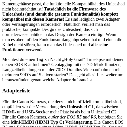
Kameragehäuse passt, die funktionelle Kompatibilität des Unleashed
nicht beeinträchtigt ist!
Tatsächlich ist die Firmware des
Unleasheds (und damit die gesamte Funktionalität) komplett
kompatibel mit diesen Kameras!
Es sind lediglich zwei Adapter
oder Verlängerungen erforderlich. Natürlich verliert man das
praktische, kompakte Design des Unleashed, das sich
normalerweise nahtlos in das Design der Kamera einfügt. Wenn
man es aber auf den Funktionsumfang abgesehen hat und einen die
Kabel nicht stören, kann man das Unleashed und
alle seine
Funktionen
verwenden.
Möchtest du einen Tag-zu-Nacht „Holy Grail“ Timelapse mit deiner
neuen EOS R aufnehmen? Geotagging mit der 7D Mark II nutzen,
Langzeitbelichtungen mit der 70D? Drahtlos Videoaufnahmen mit
mehreren 90D’s auf Stativen starten? Das geht alles! Lies weiter um
herauszufinden genau welche Adapter du brauchst.
Adapterliste
Für alle Canon Kameras, die derzeit nicht offiziell kompatibel sind,
empfehlen wir die Verwendung des
Unleashed C1
, da zwischen
HDMI- und USB-Stecker mehr Platz ist als beim Unleashed C2.
Für alle Canon Kameras,
außer der EOS R5 und R6
, benötigen Sie
eine
Mini-HMDI (HDMI Typ C) Verlängerung
. Die Canon EOS