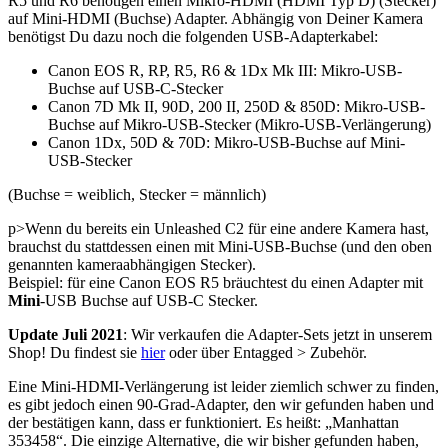
R5 und R6 benötigen einen Mikro-HDMI (HDMI Typ D) (Stecker)
auf Mini-HDMI (Buchse) Adapter. Abhängig von Deiner Kamera
benötigst Du dazu noch die folgenden USB-Adapterkabel:
Canon EOS R, RP, R5, R6 & 1Dx Mk III: Mikro-USB-
Buchse auf USB-C-Stecker
Canon 7D Mk II, 90D, 200 II, 250D & 850D: Mikro-USB-
Buchse auf Mikro-USB-Stecker (Mikro-USB-Verlängerung)
Canon 1Dx, 50D & 70D: Mikro-USB-Buchse auf Mini-
USB-Stecker
(Buchse = weiblich, Stecker = männlich)
p>Wenn du bereits ein Unleashed C2 für eine andere Kamera hast,
brauchst du stattdessen einen mit Mini-USB-Buchse (und den oben
genannten kameraabhängigen Stecker).
Beispiel: für eine Canon EOS R5 bräuchtest du einen Adapter mit
Mini
-USB Buchse auf USB-C Stecker.
Update Juli 2021
: Wir verkaufen die Adapter-Sets jetzt in unserem
Shop! Du findest sie
hier
oder über Entagged > Zubehör.
Eine Mini-HDMI-Verlängerung ist leider ziemlich schwer zu finden,
es gibt jedoch einen 90-Grad-Adapter, den wir gefunden haben und
der bestätigen kann, dass er funktioniert. Es heißt: „Manhattan
353458“. Die einzige Alternative, die wir bisher gefunden haben,