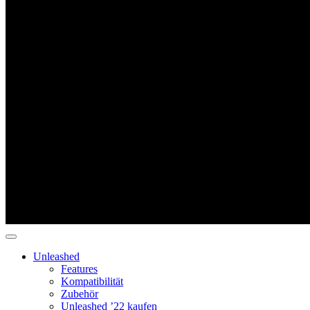
Unleashed
Features
Kompatibilität
Zubehör
Unleashed ’22 kaufen