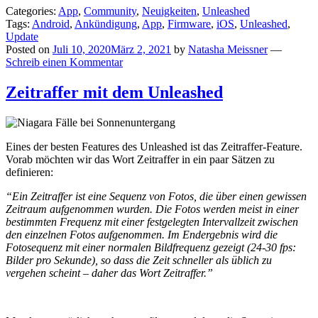
Categories:
App
,
Community
,
Neuigkeiten
,
Unleashed
Tags:
Android
,
Ankündigung
,
App
,
Firmware
,
iOS
,
Unleashed
,
Update
Posted on
Juli 10, 2020
März 2, 2021
by
Natasha Meissner
—
Schreib einen Kommentar
Zeitraffer mit dem Unleashed
Eines der besten Features des Unleashed ist das Zeitraffer-Feature.
Vorab möchten wir das Wort Zeitraffer in ein paar Sätzen zu
definieren:
“Ein Zeitraffer ist eine Sequenz von Fotos, die über einen gewissen
Zeitraum aufgenommen wurden. Die Fotos werden meist in einer
bestimmten Frequenz mit einer festgelegten Intervallzeit zwischen
den einzelnen Fotos aufgenommen. Im Endergebnis wird die
Fotosequenz mit einer normalen Bildfrequenz gezeigt (24-30 fps:
Bilder pro Sekunde), so dass die Zeit schneller als üblich zu
vergehen scheint – daher das Wort Zeitraffer.”