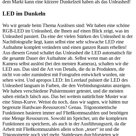
dem Markt kann eine kürzere Dunkelzeit haben als das Unleashed!
LED im Dunkeln
Wo wir gerade beim Thema Auslösen sind: Wir haben eine schöne
RGB-LED im Unleashed, die Ihnen auf einen Blick zeigt, was im
Unleashed passiert. Da eine der vielen Stärken des Unleashed in der
Nachtfotografie liegt, kann selbst eine sehr schwache LED eine
Aufnahme komplett verändern und einen ganzen Raum erhellen!
Aus diesem Grund schaltet das Unleashed die LED automatisch für
die gesamte Dauer der Aufnahme ab. Selbst wenn man an der
Kamera selbst auslöst (bei den meisten Kameras), schalten wir die
LED aus. Das sind die Art von Details, die du in Produkten, die
nicht von oder zumindest mit Fotografen entwickelt wurden, nie
sehen wirst. Und apropos LED: Im Leerlauf pulsiert die LED des
Unleashed langsam in Farben, die den Verbindungsstatus anzeigen.
Wir haben verschiedene Pulsiermuster getestet, und die meisten
sahen einfach falsch aus. Das bei weitem natürlichste Muster war
eine Sinus-Kurve. Weisst du noch, dass wir sagten, wir hätten nur
begrenzte Hardware-Ressourcen? Genau. Trigonometrische
Funktionen basieren immer auf Fließkommazahlen und benötigen
eine Menge Ressourcen. Sowohl im Speicher, um die komplexen
Funktionen zu speichern, als auch in der Ausführungszeit, da die
Arbeit mit Fließkommazahlen allein schon „teuer“ ist und die
Trigonometrie noch viel mehr. Stattdessen durchforsteten wir