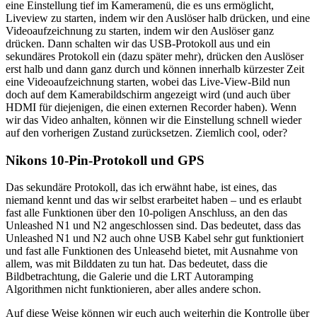
eine Einstellung tief im Kameramenü, die es uns ermöglicht,
Liveview zu starten, indem wir den Auslöser halb drücken, und eine
Videoaufzeichnung zu starten, indem wir den Auslöser ganz
drücken. Dann schalten wir das USB-Protokoll aus und ein
sekundäres Protokoll ein (dazu später mehr), drücken den Auslöser
erst halb und dann ganz durch und können innerhalb kürzester Zeit
eine Videoaufzeichnung starten, wobei das Live-View-Bild nun
doch auf dem Kamerabildschirm angezeigt wird (und auch über
HDMI für diejenigen, die einen externen Recorder haben). Wenn
wir das Video anhalten, können wir die Einstellung schnell wieder
auf den vorherigen Zustand zurücksetzen. Ziemlich cool, oder?
Nikons 10-Pin-Protokoll und GPS
Das sekundäre Protokoll, das ich erwähnt habe, ist eines, das
niemand kennt und das wir selbst erarbeitet haben – und es erlaubt
fast alle Funktionen über den 10-poligen Anschluss, an den das
Unleashed N1 und N2 angeschlossen sind. Das bedeutet, dass das
Unleashed N1 und N2 auch ohne USB Kabel sehr gut funktioniert
und fast alle Funktionen des Unleasehd bietet, mit Ausnahme von
allem, was mit Bilddaten zu tun hat. Das bedeutet, dass die
Bildbetrachtung, die Galerie und die LRT Autoramping
Algorithmen nicht funktionieren, aber alles andere schon.
Auf diese Weise können wir euch auch weiterhin die Kontrolle über