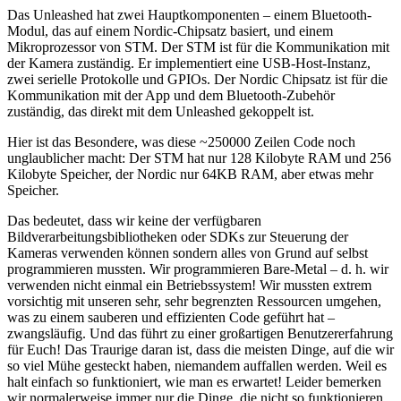
Das Unleashed hat zwei Hauptkomponenten – einem Bluetooth-
Modul, das auf einem Nordic-Chipsatz basiert, und einem
Mikroprozessor von STM. Der STM ist für die Kommunikation mit
der Kamera zuständig. Er implementiert eine USB-Host-Instanz,
zwei serielle Protokolle und GPIOs. Der Nordic Chipsatz ist für die
Kommunikation mit der App und dem Bluetooth-Zubehör
zuständig, das direkt mit dem Unleashed gekoppelt ist.
Hier ist das Besondere, was diese ~250000 Zeilen Code noch
unglaublicher macht: Der STM hat nur 128 Kilobyte RAM und 256
Kilobyte Speicher, der Nordic nur 64KB RAM, aber etwas mehr
Speicher.
Das bedeutet, dass wir keine der verfügbaren
Bildverarbeitungsbibliotheken oder SDKs zur Steuerung der
Kameras verwenden können sondern alles von Grund auf selbst
programmieren mussten. Wir programmieren Bare-Metal – d. h. wir
verwenden nicht einmal ein Betriebssystem! Wir mussten extrem
vorsichtig mit unseren sehr, sehr begrenzten Ressourcen umgehen,
was zu einem sauberen und effizienten Code geführt hat –
zwangsläufig. Und das führt zu einer großartigen Benutzererfahrung
für Euch! Das Traurige daran ist, dass die meisten Dinge, auf die wir
so viel Mühe gesteckt haben, niemandem auffallen werden. Weil es
halt einfach so funktioniert, wie man es erwartet! Leider bemerken
wir normalerweise immer nur die Dinge, die nicht so funktionieren,