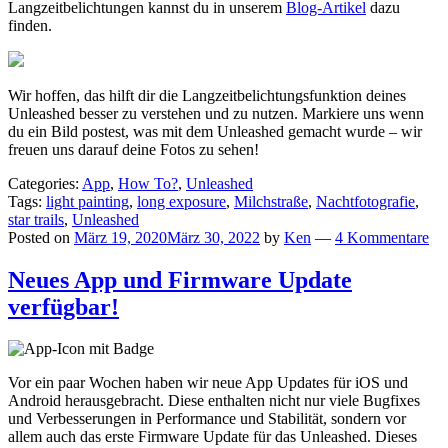
Langzeitbelichtungen kannst du in unserem
Blog-Artikel
dazu
finden.
Wir hoffen, das hilft dir die Langzeitbelichtungsfunktion deines
Unleashed besser zu verstehen und zu nutzen. Markiere uns wenn
du ein Bild postest, was mit dem Unleashed gemacht wurde – wir
freuen uns darauf deine Fotos zu sehen!
Categories:
App
,
How To?
,
Unleashed
Tags:
light painting
,
long exposure
,
Milchstraße
,
Nachtfotografie
,
star trails
,
Unleashed
Posted on
März 19, 2020
März 30, 2022
by
Ken
—
4 Kommentare
Neues App und Firmware Update
verfügbar!
Vor ein paar Wochen haben wir neue App Updates für iOS und
Android herausgebracht. Diese enthalten nicht nur viele Bugfixes
und Verbesserungen in Performance und Stabilität, sondern vor
allem auch das erste Firmware Update für das Unleashed. Dieses