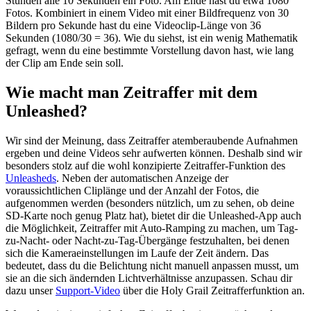
Stunden alle 10 Sekunden ein Foto. Am Ende hast du etwa 1080
Fotos. Kombiniert in einem Video mit einer Bildfrequenz von 30
Bildern pro Sekunde hast du eine Videoclip-Länge von 36
Sekunden (1080/30 = 36). Wie du siehst, ist ein wenig Mathematik
gefragt, wenn du eine bestimmte Vorstellung davon hast, wie lang
der Clip am Ende sein soll.
Wie macht man Zeitraffer mit dem
Unleashed?
Wir sind der Meinung, dass Zeitraffer atemberaubende Aufnahmen
ergeben und deine Videos sehr aufwerten können. Deshalb sind wir
besonders stolz auf die wohl konzipierte Zeitraffer-Funktion des
Unleasheds
. Neben der automatischen Anzeige der
voraussichtlichen Cliplänge und der Anzahl der Fotos, die
aufgenommen werden (besonders nützlich, um zu sehen, ob deine
SD-Karte noch genug Platz hat), bietet dir die Unleashed-App auch
die Möglichkeit, Zeitraffer mit Auto-Ramping zu machen, um Tag-
zu-Nacht- oder Nacht-zu-Tag-Übergänge festzuhalten, bei denen
sich die Kameraeinstellungen im Laufe der Zeit ändern. Das
bedeutet, dass du die Belichtung nicht manuell anpassen musst, um
sie an die sich ändernden Lichtverhältnisse anzupassen. Schau dir
dazu unser
Support-Video
über die Holy Grail Zeitrafferfunktion an.