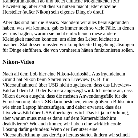
Kamerafunktionen ab und bietet einfache Möglichkeiten zur
Erweiterung, aber statt dies zu nutzen macht jeder einzelne
Hersteller (außer Nikon) sein eigenes Ding ob drauf.
Aber das sind nur die Basics. Nachdem wir alles herausgefunden
haben, was wir konnten, gab es immer noch so viele Fälle, in denen
wir uns fragten, warum sie nicht einfach auch diese andere
Kleinigkeit machen konnten, um allen das Leben leichter zu
machen. Stattdessen mussten wir komplizierte Umgehungslösungen
für Dinge einführen, die von vornherein hätten funktionieren sollen.
Nikon-Video
Nach all dem Lob hier eine Nikon-Kuriosität. Aus irgendeinem
Grund hat Nikon beim Starten von Liveview (z. B. für
Videoaufnahmen) über USB nicht zugelassen, dass das Liveview-
Bild auf dem LCD der Kamera angezeigt wird. Ich nehme an, dass
Nikon davon ausgeht, dass die meisten Anwendungsfälle für die
Fernsteuerung über USB darin bestehen, einen größeren Bildschirm
wie einen Laptop hinzuzufügen, und daher erwartet, dass das
Liveview-Bild über USB übertragen wird. Das ist ja in Ordnung,
aber warum muss man es dann auf dem Kamerabildschirm
deaktivieren? Wie auch immer, wir haben eine wirklich coole
Lösung dafür gefunden: Wenn der Benutzer eine
Videoaufzeichnung aus der App heraus startet, ändern wir schnell