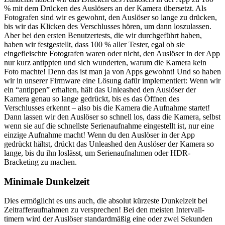
% mit dem Drücken des Auslösers an der Kamera übersetzt. Als
Fotografen sind wir es gewohnt, den Auslöser so lange zu drücken,
bis wir das Klicken des Verschlusses hören, um dann loszulassen.
Aber bei den ersten Benutzertests, die wir durchgeführt haben,
haben wir festgestellt, dass 100 % aller Tester, egal ob sie
eingefleischte Fotografen waren oder nicht, den Auslöser in der App
nur kurz antippten und sich wunderten, warum die Kamera kein
Foto machte! Denn das ist man ja von Apps gewohnt! Und so haben
wir in unserer Firmware eine Lösung dafür implementiert: Wenn wir
ein “antippen” erhalten, hält das Unleashed den Auslöser der
Kamera genau so lange gedrückt, bis es das Öffnen des
Verschlusses erkennt – also bis die Kamera die Aufnahme startet!
Dann lassen wir den Auslöser so schnell los, dass die Kamera, selbst
wenn sie auf die schnellste Serienaufnahme eingestellt ist, nur eine
einzige Aufnahme macht! Wenn du den Auslöser in der App
gedrückt hältst, drückt das Unleashed den Auslöser der Kamera so
lange, bis du ihn loslässt, um Serienaufnahmen oder HDR-
Bracketing zu machen.
Minimale Dunkelzeit
Dies ermöglicht es uns auch, die absolut kürzeste Dunkelzeit bei
Zeitrafferaufnahmen zu versprechen! Bei den meisten Intervall-
timern wird der Auslöser standardmäßig eine oder zwei Sekunden