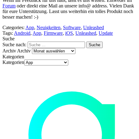
Wenn Ihr Feedback für uns habt, lasst es uns wissen. Entweder im
Forum
oder direkt eine Mail an unsere info@ address. Vielen Dank
für eure Unterstützung. Lasst uns weiterhin ein tolles Produkt noch
besser machen! :-)
Categories:
App
,
Neuigkeiten
,
Software
,
Unleashed
Tags:
Android
,
App
,
Firmware
,
iOS
,
Unleashed
,
Update
Suche
Suche nach:
Archiv
Archiv
Kategorien
Kategorien