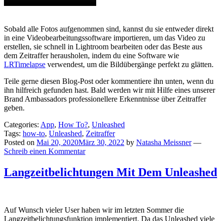
Sobald alle Fotos aufgenommen sind, kannst du sie entweder direkt
in eine Videobearbeitungssoftware importieren, um das Video zu
erstellen, sie schnell in Lightroom bearbeiten oder das Beste aus
dem Zeitraffer herausholen, indem du eine Software wie
LRTimelapse
verwendest, um die Bildübergänge perfekt zu glätten.
Teile gerne diesen Blog-Post oder kommentiere ihn unten, wenn du
ihn hilfreich gefunden hast. Bald werden wir mit Hilfe eines unserer
Brand Ambassadors professionellere Erkenntnisse über Zeitraffer
geben.
Categories:
App
,
How To?
,
Unleashed
Tags:
how-to
,
Unleashed
,
Zeitraffer
Posted on
Mai 20, 2020
März 30, 2022
by
Natasha Meissner
—
Schreib einen Kommentar
Langzeitbelichtungen Mit Dem Unleashed
Auf Wunsch vieler User haben wir im letzten Sommer die
Langzeitbelichtungsfunktion implementiert. Da das Unleashed viele