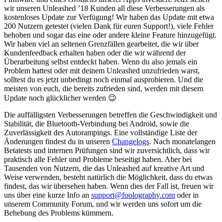
wir unseren Unleashed ’18 Kunden all diese Verbesserungen als
kostenloses Update zur Verfügung! Wir haben das Update mit etwa
200 Nutzern getestet (vielen Dank für euren Support!), viele Fehler
behoben und sogar das eine oder andere kleine Feature hinzugefügt.
Wir haben viel an seltenen Grenzfällen gearbeitet, die wir über
Kundenfeedback erhalten haben oder die wir während der
Überarbeitung selbst entdeckt haben. Wenn du also jemals ein
Problem hattest oder mit deinem Unleashed unzufrieden warst,
solltest du es jetzt unbedingt noch einmal ausprobieren. Und die
meisten von euch, die bereits zufrieden sind, werden mit diesem
Update noch glücklicher werden 😉
Die auffälligsten Verbesserungen betreffen die Geschwindigkeit und
Stabilität, die Bluetooth-Verbindung bei Android, sowie die
Zuverlässigkeit des Autorampings. Eine vollständige Liste der
Änderungen findest du in unseren
Changelogs
. Nach monatelangen
Betatests und internen Prüfungen sind wir zuversichtlich, dass wir
praktisch alle Fehler und Probleme beseitigt haben. Aber bei
Tausenden von Nutzern, die das Unleashed auf kreative Art und
Weise verwenden, besteht natürlich die Möglichkeit, dass du etwas
findest, das wir übersehen haben. Wenn dies der Fall ist, freuen wir
uns über eine kurze Info an
support@foolography.com
oder in
unserem Community Forum, und wir werden uns sofort um die
Behebung des Problems kümmern.