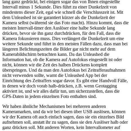
lang ganz gedrückt, bei einigen sogar das von Ihnen eingestellte
Intervall minus 1 Sekunde. Dies führt zu einer Dunkelzeit von
mindestens dieser Zeit, egal wie schnell die Verschlusszeit ist. Mit
dem Unleashed ist sie garantiert kürzer als die Dunkelzeit der
Kamera selbst (während sie das Foto macht). Hinzu kommt, dass die
meisten Intervall-timer den Auslöser eine halbe Sekunde lang
drücken, bevor sie ihn ganz durchdrücken, für den Fall, dass die
Kamera fokussieren muss. Dies verlängert die Dunkelzeit um eine
weitere Sekunde und führt in den meisten Fällen dazu, dass man bei
längeren Belichtungszeiten die Bilder gar nicht mehr auf dem
Kamerabildschirm betrachten kann. Da das Unleashed die
Information hat, ob die Kamera auf Autofokus eingestellt ist oder
nicht, können wir die Zeit des halben Drückens komplett
überspringen. Und da man den Autofokus bei Zeitrafferaufnahmen
nicht verwenden sollte, warnt die Unleashed App bei der
Einrichtung des Zeitraffers sogar davor. Es gibt eine Handvoll Fälle,
in denen wir doch vorab halb-drücken, z.B. wenn Geotagging
aktiviert ist, und wir alles dafür tun, um sicherzustellen, dass die
GPS-Daten in jedem einzelnen Foto enthalten sind.
Wir haben ähnliche Mechanismen bei mehreren anderen
Kameramarken, und da wir bei diesen über USB auslösen, können
wir der Kamera oft auch einfach sagen, dass sie ein einzelnes Bild
aufnehmen soll, anstatt ihr zu sagen, dass sie den Auslöser halb oder
ganz drücken soll. Mit anderen Worten, kein Intervallometer auf