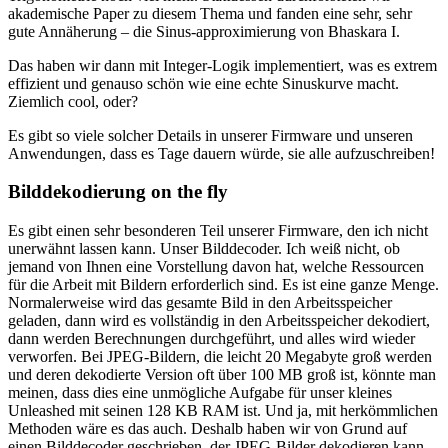
akademische Paper zu diesem Thema und fanden eine sehr, sehr
gute Annäherung – die Sinus-approximierung von Bhaskara I.
Das haben wir dann mit Integer-Logik implementiert, was es extrem
effizient und genauso schön wie eine echte Sinuskurve macht.
Ziemlich cool, oder?
Es gibt so viele solcher Details in unserer Firmware und unseren
Anwendungen, dass es Tage dauern würde, sie alle aufzuschreiben!
Bilddekodierung on the fly
Es gibt einen sehr besonderen Teil unserer Firmware, den ich nicht
unerwähnt lassen kann. Unser Bilddecoder. Ich weiß nicht, ob
jemand von Ihnen eine Vorstellung davon hat, welche Ressourcen
für die Arbeit mit Bildern erforderlich sind. Es ist eine ganze Menge.
Normalerweise wird das gesamte Bild in den Arbeitsspeicher
geladen, dann wird es vollständig in den Arbeitsspeicher dekodiert,
dann werden Berechnungen durchgeführt, und alles wird wieder
verworfen. Bei JPEG-Bildern, die leicht 20 Megabyte groß werden
und deren dekodierte Version oft über 100 MB groß ist, könnte man
meinen, dass dies eine unmögliche Aufgabe für unser kleines
Unleashed mit seinen 128 KB RAM ist. Und ja, mit herkömmlichen
Methoden wäre es das auch. Deshalb haben wir von Grund auf
einen Bilddecoder geschrieben, der JPEG-Bilder dekodieren kann,