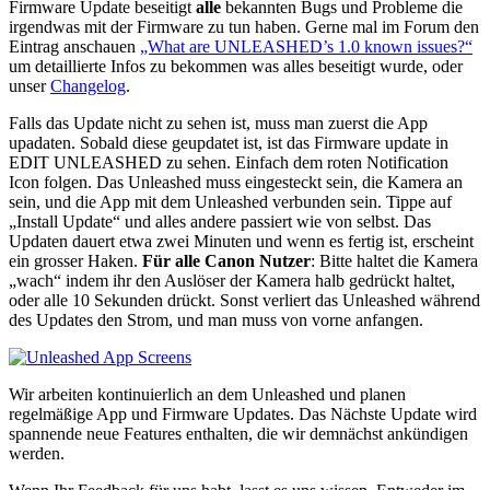
Firmware Update beseitigt
alle
bekannten Bugs und Probleme die
irgendwas mit der Firmware zu tun haben. Gerne mal im Forum den
Eintrag anschauen
„What are UNLEASHED’s 1.0 known issues?“
um detaillierte Infos zu bekommen was alles beseitigt wurde, oder
unser
Changelog
.
Falls das Update nicht zu sehen ist, muss man zuerst die App
upadaten. Sobald diese geupdatet ist, ist das Firmware update in
EDIT UNLEASHED zu sehen. Einfach dem roten Notification
Icon folgen. Das Unleashed muss eingesteckt sein, die Kamera an
sein, und die App mit dem Unleashed verbunden sein. Tippe auf
„Install Update“ und alles andere passiert wie von selbst. Das
Updaten dauert etwa zwei Minuten und wenn es fertig ist, erscheint
ein grosser Haken.
Für alle Canon Nutzer
: Bitte haltet die Kamera
„wach“ indem ihr den Auslöser der Kamera halb gedrückt haltet,
oder alle 10 Sekunden drückt. Sonst verliert das Unleashed während
des Updates den Strom, und man muss von vorne anfangen.
Wir arbeiten kontinuierlich an dem Unleashed und planen
regelmäßige App und Firmware Updates. Das Nächste Update wird
spannende neue Features enthalten, die wir demnächst ankündigen
werden.