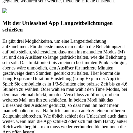
geglättet, wodurch sehr weiche, fließende Effekte entstehen.
Mit der Unleashed App Langzeitbelichtungen
schießen
Es gibt drei Möglichkeiten, um eine Langzeitbelichtung
aufzunehmen. Für die erste muss man einfach die Belichtungszeit
auf bulb stellen, sicherstellen, dass man im manuellen Modus (M)
ist, und den Auslöser so lange gedrückt halten, wie die Belichtung
sein soll. Das funktioniert bis zu einem bestimmten Punkt sehr gut,
aber es wäre unmöglich, den Auslöser für mehrere Minuten,
geschweige denn Stunden, gedrückt zu halten. Hier kommt die
Long Exposure Duration Einstellung (Long Exp in der App) ins
Spiel: Sie ermöglicht es in 1/3-Schritten eine präzise Zeit bis zu 4,6
Stunden zu wählen. Oder wählen man wählt den Time-Modus, bei
dem man einmal drückt, um den Verschluss zu öffnen, und ein
weiteres Mal, um ihn zu schließen. In beiden Modi hält das
Unleashed den Auslöser gedrückt, so dass man ihn nicht mehr
manuell halten muss. Natürlich kann man auch zu einem früheren
Zeitpunkt abbrechen. Wie üblich schießt das Unleashed auch dann
weiter, wenn man die App schließt oder sich mit dem Handy außer
Reichweite begibt – man muss weder verbunden bleiben noch die
App offen lassen!