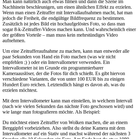
Man kann natürlich auch etwas filmen und dann die Szene im
Nachhinein beschleunigen, um einen ähnlichen Effekt zu erzielen.
Wenn man einen Zeitraffer mit Intervallaufnahmen macht, hat man
jedoch die Freiheit, die endgültige Bildfrequenz zu bestimmen.
Zusätzlich ist jedes Bild ein hochaufgelöstes Foto, so dass man
sogar 8-k-Zeitraffer-Videos machen kann. Und wahrscheinlich einer
der größten Vorteile – man muss kein mehrstündiges Video
aufnehmen.
Um eine Zeitrafferaufnahme zu machen, kann man entweder alle
paar Sekunden von Hand ein Foto machen (was wir nicht
empfehlen ;) ) oder ein Intervallometer verwenden. Ein
Intervallometer ist im Grunde ein programmierbarer
Kameraauslöser, der die Fotos für dich schießt. Es gibt hiervon
verschiedene Varianten, die von unter 100 EUR bis zu einigen
Hundert Euro reichen. Letztendlich hängt es davon ab, was du
erzielen möchtest.
Mit dem Intervallometer kann man einstellen, in welchem Intervall
(nach wie vielen Sekunden das nächste Foto geschossen wird) und
wie lange man fotografieren möchte. Als Beispiel:
Du möchtest einen Zeitraffer von Wolken machen, die an einem
Berggipfel vorbeiziehen. Also stellst du deine Kamera mit dem
Intervallometer auf ein Stativ und machst während der nächsten 3