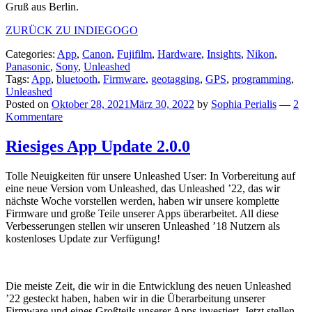
Gruß aus Berlin.
ZURÜCK ZU INDIEGOGO
Categories:
App
,
Canon
,
Fujifilm
,
Hardware
,
Insights
,
Nikon
,
Panasonic
,
Sony
,
Unleashed
Tags:
App
,
bluetooth
,
Firmware
,
geotagging
,
GPS
,
programming
,
Unleashed
Posted on
Oktober 28, 2021
März 30, 2022
by
Sophia Perialis
—
2
Kommentare
Riesiges App Update 2.0.0
Tolle Neuigkeiten für unsere Unleashed User: In Vorbereitung auf
eine neue Version vom Unleashed, das Unleashed ’22, das wir
nächste Woche vorstellen werden, haben wir unsere komplette
Firmware und große Teile unserer Apps überarbeitet. All diese
Verbesserungen stellen wir unseren Unleashed ’18 Nutzern als
kostenloses Update zur Verfügung!
Die meiste Zeit, die wir in die Entwicklung des neuen Unleashed
’22 gesteckt haben, haben wir in die Überarbeitung unserer
Firmware und eines Großteils unserer Apps investiert. Jetzt stellen