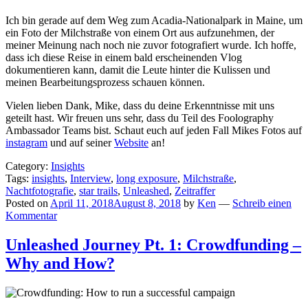
Ich bin gerade auf dem Weg zum Acadia-Nationalpark in Maine, um
ein Foto der Milchstraße von einem Ort aus aufzunehmen, der
meiner Meinung nach noch nie zuvor fotografiert wurde. Ich hoffe,
dass ich diese Reise in einem bald erscheinenden Vlog
dokumentieren kann, damit die Leute hinter die Kulissen und
meinen Bearbeitungsprozess schauen können.
Vielen lieben Dank, Mike, dass du deine Erkenntnisse mit uns
geteilt hast. Wir freuen uns sehr, dass du Teil des Foolography
Ambassador Teams bist. Schaut euch auf jeden Fall Mikes Fotos auf
instagram
und auf seiner
Website
an!
Category:
Insights
Tags:
insights
,
Interview
,
long exposure
,
Milchstraße
,
Nachtfotografie
,
star trails
,
Unleashed
,
Zeitraffer
Posted on
April 11, 2018
August 8, 2018
by
Ken
—
Schreib einen
Kommentar
Unleashed Journey Pt. 1: Crowdfunding –
Why and How?