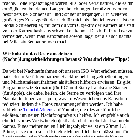
mache. Tolle Ergänzungen wären ND- oder Verlaufsfilter, die es dir
ermöglichen, bei deinen Langzeitbelichtungen kreativ zu werden,
besonders bei Sonnenauf- und Sonnenuntergängen. Ein weiteres
großartiges Zusatzgerät, das sich für mich als nützlich erweist, ist ein
Nodal-Schieberegler, mit dem du vom Objektiv der Kamera aus statt
von der Kamerabasis aus schwenken kannst. Das hilft, Parallaxe zu
vermeiden, wenn man Panoramen sowohl tagsüber als auch nachts
bei Milchstraßenpanoramen macht.
Wie holst du das Beste aus deinen
(Nacht-)
Langzeitbelichtungen
heraus? Was sind deine Tipps?
Da wir bei Nachtaufnahmen oft unseren ISO-Wert erhöhen müssen,
hat sich ein Verfahren namens Stacking bei Langzeitbelichtungen
und Milchstraßenaufnahmen als äußerst hilfreich erwiesen. Es gibt
Programme wie Sequator (für PC) und Starry Landscape Stacker
(für Apple), die dabei helfen, die Sterne zu verfolgen und Ihre
Nachtaufnahmen zu stapeln, was im Wesentlichen das Rauschen
reduziert, indem die Fotos zusammengeführt werden. Ich habe
zahlreiche
Tutorial-Videos
auf Youtube, die dies ausführlicher
erklären, um neuen Nachtfotografen zu helfen. Ich empfehle auch
ein lichtstarkes Weitwinkelobjektiv, damit du mehr Licht sammeln
kannst. Eines meiner neuen Lieblingsobjektive ist ein 20mm 1,8
Prime, das extrem scharf ist, eine Menge Licht hereinlässt und für