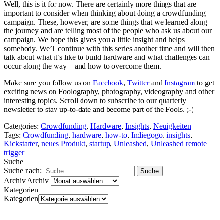
Well, this is it for now. There are certainly more things that are
important to consider when thinking about doing a crowdfunding
campaign. These, however, are some things that we learned along
the journey and are telling most of the people who ask us about our
campaign. We hope this gives you a little insight and helps
somebody. We’ll continue with this series another time and will then
talk about what it’s like to build hardware and what challenges can
occur along the way – and how to overcome them.
Make sure you follow us on
Facebook
,
Twitter
and
Instagram
to get
exciting news on Foolography, photography, videography and other
interesting topics. Scroll down to subscribe to our quarterly
newsletter to stay up-to-date and become part of the Fools. ;-)
Categories:
Crowdfunding
,
Hardware
,
Insights
,
Neuigkeiten
Tags:
Crowdfunding
,
hardware
,
how-to
,
Indiegogo
,
insights
,
Kickstarter
,
neues Produkt
,
startup
,
Unleashed
,
Unleashed remote
trigger
Suche
Suche nach:
Archiv
Archiv
Kategorien
Kategorien