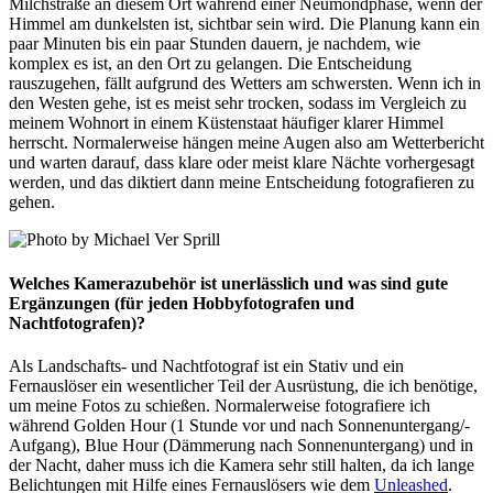
Milchstraße an diesem Ort während einer Neumondphase, wenn der
Himmel am dunkelsten ist, sichtbar sein wird. Die Planung kann ein
paar Minuten bis ein paar Stunden dauern, je nachdem, wie
komplex es ist, an den Ort zu gelangen. Die Entscheidung
rauszugehen, fällt aufgrund des Wetters am schwersten. Wenn ich in
den Westen gehe, ist es meist sehr trocken, sodass im Vergleich zu
meinem Wohnort in einem Küstenstaat häufiger klarer Himmel
herrscht. Normalerweise hängen meine Augen also am Wetterbericht
und warten darauf, dass klare oder meist klare Nächte vorhergesagt
werden, und das diktiert dann meine Entscheidung fotografieren zu
gehen.
Welches
Kamerazubehör
ist unerlässlich und was sind gute
Ergänzungen (für jeden Hobbyfotografen und
Nachtfotografen)?
Als Landschafts- und Nachtfotograf ist ein Stativ und ein
Fernauslöser ein wesentlicher Teil der Ausrüstung, die ich benötige,
um meine Fotos zu schießen. Normalerweise fotografiere ich
während Golden Hour (1 Stunde vor und nach Sonnenuntergang/-
Aufgang), Blue Hour (Dämmerung nach Sonnenuntergang) und in
der Nacht, daher muss ich die Kamera sehr still halten, da ich lange
Belichtungen mit Hilfe eines Fernauslösers wie dem
Unleashed
.