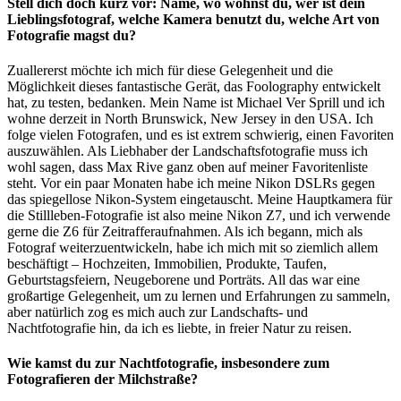
Stell dich doch kurz vor: Name, wo wohnst du, wer ist dein
Lieblingsfotograf, welche Kamera benutzt du, welche Art von
Fotografie magst du?
Zuallererst möchte ich mich für diese Gelegenheit und die
Möglichkeit dieses fantastische Gerät, das Foolography entwickelt
hat, zu testen, bedanken. Mein Name ist Michael Ver Sprill und ich
wohne derzeit in North Brunswick, New Jersey in den USA. Ich
folge vielen Fotografen, und es ist extrem schwierig, einen Favoriten
auszuwählen. Als Liebhaber der Landschaftsfotografie muss ich
wohl sagen, dass Max Rive ganz oben auf meiner Favoritenliste
steht. Vor ein paar Monaten habe ich meine Nikon DSLRs gegen
das spiegellose Nikon-System eingetauscht. Meine Hauptkamera für
die Stillleben-Fotografie ist also meine Nikon Z7, und ich verwende
gerne die Z6 für Zeitrafferaufnahmen. Als ich begann, mich als
Fotograf weiterzuentwickeln, habe ich mich mit so ziemlich allem
beschäftigt – Hochzeiten, Immobilien, Produkte, Taufen,
Geburtstagsfeiern, Neugeborene und Porträts. All das war eine
großartige Gelegenheit, um zu lernen und Erfahrungen zu sammeln,
aber natürlich zog es mich auch zur Landschafts- und
Nachtfotografie hin, da ich es liebte, in freier Natur zu reisen.
Wie kamst du zur Nachtfotografie, insbesondere zum
Fotografieren der Milchstraße?