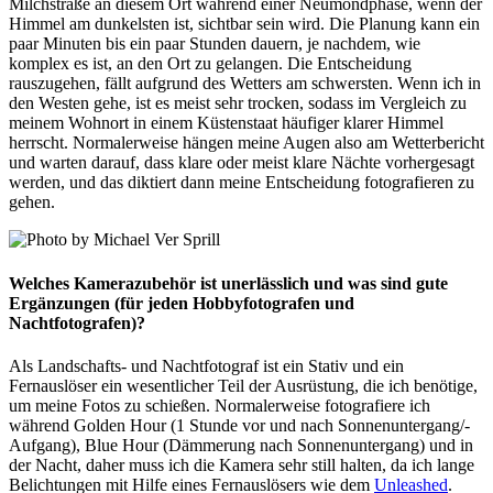
Milchstraße an diesem Ort während einer Neumondphase, wenn der
Himmel am dunkelsten ist, sichtbar sein wird. Die Planung kann ein
paar Minuten bis ein paar Stunden dauern, je nachdem, wie
komplex es ist, an den Ort zu gelangen. Die Entscheidung
rauszugehen, fällt aufgrund des Wetters am schwersten. Wenn ich in
den Westen gehe, ist es meist sehr trocken, sodass im Vergleich zu
meinem Wohnort in einem Küstenstaat häufiger klarer Himmel
herrscht. Normalerweise hängen meine Augen also am Wetterbericht
und warten darauf, dass klare oder meist klare Nächte vorhergesagt
werden, und das diktiert dann meine Entscheidung fotografieren zu
gehen.
Welches
Kamerazubehör
ist unerlässlich und was sind gute
Ergänzungen (für jeden Hobbyfotografen und
Nachtfotografen)?
Als Landschafts- und Nachtfotograf ist ein Stativ und ein
Fernauslöser ein wesentlicher Teil der Ausrüstung, die ich benötige,
um meine Fotos zu schießen. Normalerweise fotografiere ich
während Golden Hour (1 Stunde vor und nach Sonnenuntergang/-
Aufgang), Blue Hour (Dämmerung nach Sonnenuntergang) und in
der Nacht, daher muss ich die Kamera sehr still halten, da ich lange
Belichtungen mit Hilfe eines Fernauslösers wie dem
Unleashed
.