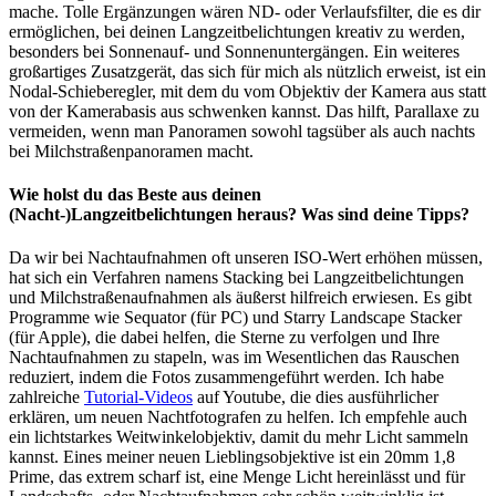
mache. Tolle Ergänzungen wären ND- oder Verlaufsfilter, die es dir
ermöglichen, bei deinen Langzeitbelichtungen kreativ zu werden,
besonders bei Sonnenauf- und Sonnenuntergängen. Ein weiteres
großartiges Zusatzgerät, das sich für mich als nützlich erweist, ist ein
Nodal-Schieberegler, mit dem du vom Objektiv der Kamera aus statt
von der Kamerabasis aus schwenken kannst. Das hilft, Parallaxe zu
vermeiden, wenn man Panoramen sowohl tagsüber als auch nachts
bei Milchstraßenpanoramen macht.
Wie holst du das Beste aus deinen
(Nacht-)
Langzeitbelichtungen
heraus? Was sind deine Tipps?
Da wir bei Nachtaufnahmen oft unseren ISO-Wert erhöhen müssen,
hat sich ein Verfahren namens Stacking bei Langzeitbelichtungen
und Milchstraßenaufnahmen als äußerst hilfreich erwiesen. Es gibt
Programme wie Sequator (für PC) und Starry Landscape Stacker
(für Apple), die dabei helfen, die Sterne zu verfolgen und Ihre
Nachtaufnahmen zu stapeln, was im Wesentlichen das Rauschen
reduziert, indem die Fotos zusammengeführt werden. Ich habe
zahlreiche
Tutorial-Videos
auf Youtube, die dies ausführlicher
erklären, um neuen Nachtfotografen zu helfen. Ich empfehle auch
ein lichtstarkes Weitwinkelobjektiv, damit du mehr Licht sammeln
kannst. Eines meiner neuen Lieblingsobjektive ist ein 20mm 1,8
Prime, das extrem scharf ist, eine Menge Licht hereinlässt und für