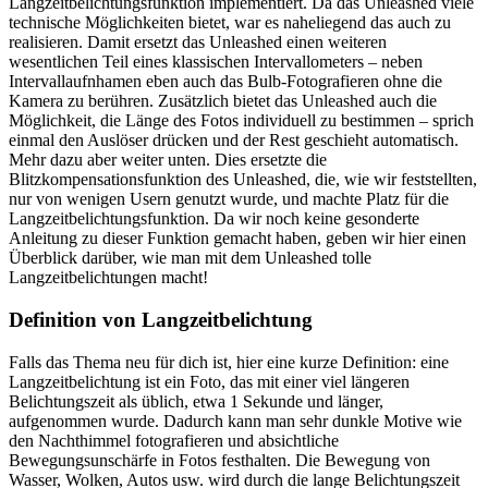
Langzeitbelichtungsfunktion implementiert. Da das Unleashed viele
technische Möglichkeiten bietet, war es naheliegend das auch zu
realisieren. Damit ersetzt das Unleashed einen weiteren
wesentlichen Teil eines klassischen Intervallometers – neben
Intervallaufnhamen eben auch das Bulb-Fotografieren ohne die
Kamera zu berühren. Zusätzlich bietet das Unleashed auch die
Möglichkeit, die Länge des Fotos individuell zu bestimmen – sprich
einmal den Auslöser drücken und der Rest geschieht automatisch.
Mehr dazu aber weiter unten. Dies ersetzte die
Blitzkompensationsfunktion des Unleashed, die, wie wir feststellten,
nur von wenigen Usern genutzt wurde, und machte Platz für die
Langzeitbelichtungsfunktion. Da wir noch keine gesonderte
Anleitung zu dieser Funktion gemacht haben, geben wir hier einen
Überblick darüber, wie man mit dem Unleashed tolle
Langzeitbelichtungen macht!
Definition von Langzeitbelichtung
Falls das Thema neu für dich ist, hier eine kurze Definition: eine
Langzeitbelichtung ist ein Foto, das mit einer viel längeren
Belichtungszeit als üblich, etwa 1 Sekunde und länger,
aufgenommen wurde. Dadurch kann man sehr dunkle Motive wie
den Nachthimmel fotografieren und absichtliche
Bewegungsunschärfe in Fotos festhalten. Die Bewegung von
Wasser, Wolken, Autos usw. wird durch die lange Belichtungszeit