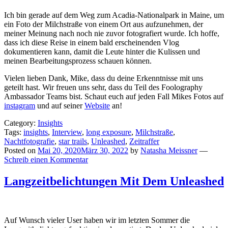
Ich bin gerade auf dem Weg zum Acadia-Nationalpark in Maine, um
ein Foto der Milchstraße von einem Ort aus aufzunehmen, der
meiner Meinung nach noch nie zuvor fotografiert wurde. Ich hoffe,
dass ich diese Reise in einem bald erscheinenden Vlog
dokumentieren kann, damit die Leute hinter die Kulissen und
meinen Bearbeitungsprozess schauen können.
Vielen lieben Dank, Mike, dass du deine Erkenntnisse mit uns
geteilt hast. Wir freuen uns sehr, dass du Teil des Foolography
Ambassador Teams bist. Schaut euch auf jeden Fall Mikes Fotos auf
instagram
und auf seiner
Website
an!
Category:
Insights
Tags:
insights
,
Interview
,
long exposure
,
Milchstraße
,
Nachtfotografie
,
star trails
,
Unleashed
,
Zeitraffer
Posted on
Mai 20, 2020
März 30, 2022
by
Natasha Meissner
—
Schreib einen Kommentar
Langzeitbelichtungen Mit Dem Unleashed
Auf Wunsch vieler User haben wir im letzten Sommer die