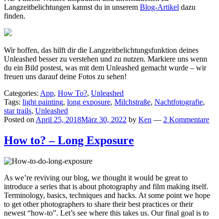
Langzeitbelichtungen kannst du in unserem
Blog-Artikel
dazu
finden.
Wir hoffen, das hilft dir die Langzeitbelichtungsfunktion deines
Unleashed besser zu verstehen und zu nutzen. Markiere uns wenn
du ein Bild postest, was mit dem Unleashed gemacht wurde – wir
freuen uns darauf deine Fotos zu sehen!
Categories:
App
,
How To?
,
Unleashed
Tags:
light painting
,
long exposure
,
Milchstraße
,
Nachtfotografie
,
star trails
,
Unleashed
Posted on
April 25, 2018
März 30, 2022
by
Ken
—
2 Kommentare
How to? – Long Exposure
As we’re reviving our blog, we thought it would be great to
introduce a series that is about photography and film making itself.
Terminology, basics, techniques and hacks. At some point we hope
to get other photographers to share their best practices or their
newest “how-to”. Let’s see where this takes us. Our final goal is to