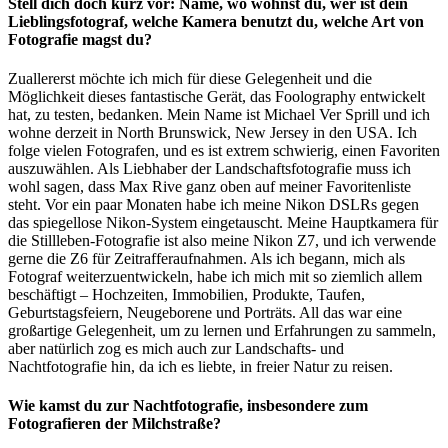
Stell dich doch kurz vor: Name, wo wohnst du, wer ist dein
Lieblingsfotograf, welche Kamera benutzt du, welche Art von
Fotografie magst du?
Zuallererst möchte ich mich für diese Gelegenheit und die
Möglichkeit dieses fantastische Gerät, das Foolography entwickelt
hat, zu testen, bedanken. Mein Name ist Michael Ver Sprill und ich
wohne derzeit in North Brunswick, New Jersey in den USA. Ich
folge vielen Fotografen, und es ist extrem schwierig, einen Favoriten
auszuwählen. Als Liebhaber der Landschaftsfotografie muss ich
wohl sagen, dass Max Rive ganz oben auf meiner Favoritenliste
steht. Vor ein paar Monaten habe ich meine Nikon DSLRs gegen
das spiegellose Nikon-System eingetauscht. Meine Hauptkamera für
die Stillleben-Fotografie ist also meine Nikon Z7, und ich verwende
gerne die Z6 für Zeitrafferaufnahmen. Als ich begann, mich als
Fotograf weiterzuentwickeln, habe ich mich mit so ziemlich allem
beschäftigt – Hochzeiten, Immobilien, Produkte, Taufen,
Geburtstagsfeiern, Neugeborene und Porträts. All das war eine
großartige Gelegenheit, um zu lernen und Erfahrungen zu sammeln,
aber natürlich zog es mich auch zur Landschafts- und
Nachtfotografie hin, da ich es liebte, in freier Natur zu reisen.
Wie kamst du zur Nachtfotografie, insbesondere zum
Fotografieren der Milchstraße?